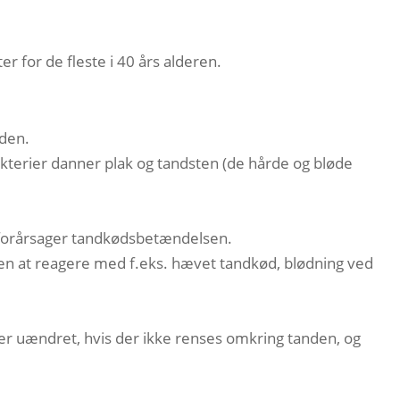
r for de fleste i 40 års alderen.
nden.
akterier danner plak og tandsten (de hårde og bløde
r forårsager tandkødsbetændelsen.
en at reagere med f.eks. hævet tandkød, blødning ved
ter uændret, hvis der ikke renses omkring tanden, og