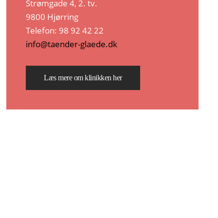
Strømgade 4, 2. tv.
9800 Hjørring
Telefon: 98 92 42 22
info@taender-glaede.dk
Læs mere om klinikken her